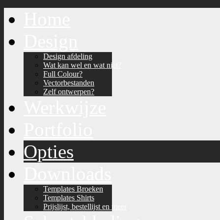
Home
Design
Design afdeling
Wat kan wel en wat niet?
Full Colour?
Vectorbestanden
Zelf ontwerpen?
Werkwijze
Portfolio
Opties
Downloads
Templates Broeken
Templates Shirts
Prijslijst, bestellijst en meer