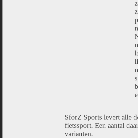
z
z
p
n
N
m
l
l
m
s
b
e
SforZ Sports levert alle 
fietssport. Een aantal daa
varianten.