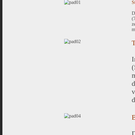
S
D
(
z
m
I
(
m
d
v
d
B
D