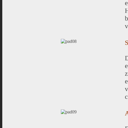
e
H
b
v
S
D
e
z
e
v
c
A