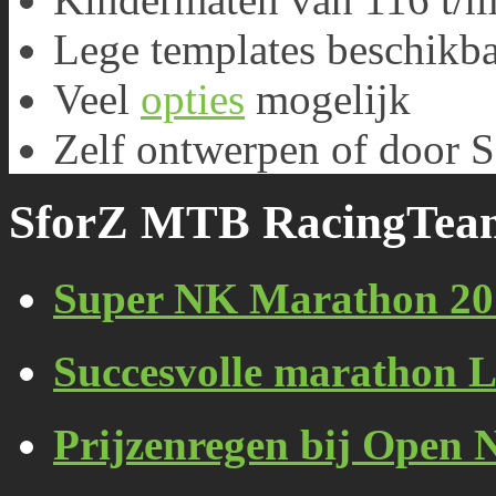
Lege templates beschikb
Veel
opties
mogelijk
Zelf ontwerpen of door S
SforZ MTB RacingTea
Super NK Marathon 20
Succesvolle marathon 
Prijzenregen bij Open