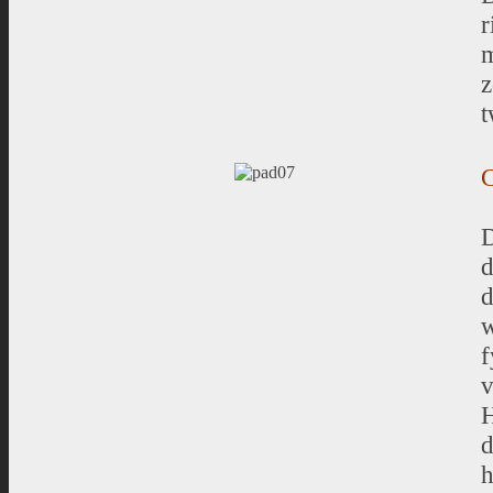
r
m
z
t
C
D
d
d
w
f
v
H
d
h