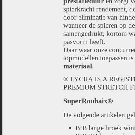
prestatieduur
en zorgt 
spierkracht rendement, d
door eliminatie van hinderl
wanneer de spieren op de 
samengedrukt, kortom wa
pasvorm heeft.
Daar waar onze concurre
topmodellen toepassen is 
materiaal
.
® LYCRA IS A REGIS
PREMIUM STRETCH FI
SuperRoubaix®
De volgende artikelen g
BIB lange broek win