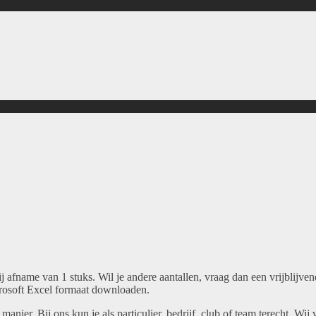
 afname van 1 stuks. Wil je andere aantallen, vraag dan een vrijblijven
crosoft Excel formaat downloaden.
 manier. Bij ons kun je als particulier, bedrijf, club of team terecht. Wi