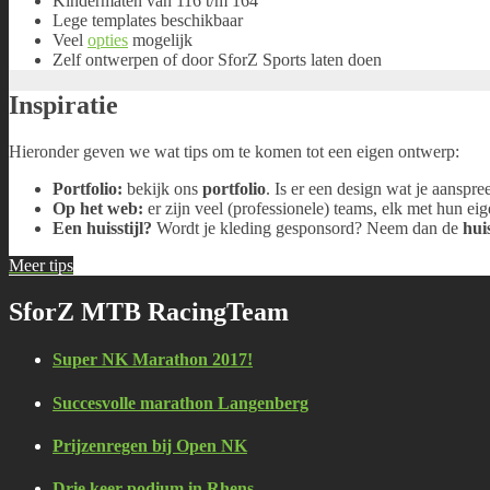
Kindermaten van 116 t/m 164
Lege templates beschikbaar
Veel
opties
mogelijk
Zelf ontwerpen of door SforZ Sports laten doen
Inspiratie
Hieronder geven we wat tips om te komen tot een eigen ontwerp:
Portfolio:
bekijk ons
portfolio
. Is er een design wat je aansp
Op het web:
er zijn veel (professionele) teams, elk met hun eige
Een huisstijl?
Wordt je kleding gesponsord? Neem dan de
huis
Meer tips
SforZ MTB RacingTeam
Super NK Marathon 2017!
Succesvolle marathon Langenberg
Prijzenregen bij Open NK
Drie keer podium in Rhens