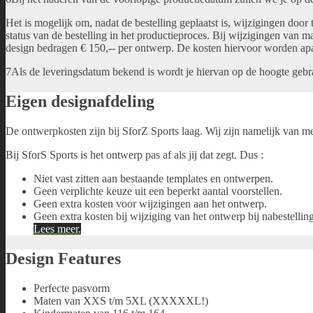
Het is mogelijk om, nadat de bestelling geplaatst is, wijzigingen door
status van de bestelling in het productieproces. Bij wijzigingen van 
design bedragen € 150,-- per ontwerp. De kosten hiervoor worden apa
7Als de leveringsdatum bekend is wordt je hiervan op de hoogte gebrach
Eigen designafdeling
De ontwerpkosten zijn bij SforZ Sports laag. Wij zijn namelijk van m
Bij SforS Sports is het ontwerp pas af als jij dat zegt. Dus :
Niet vast zitten aan bestaande templates en ontwerpen.
Geen verplichte keuze uit een beperkt aantal voorstellen.
Geen extra kosten voor wijzigingen aan het ontwerp.
Geen extra kosten bij wijziging van het ontwerp bij nabestellin
Lees meer.
Design Features
Perfecte pasvorm
Maten van XXS t/m 5XL (XXXXXL!)