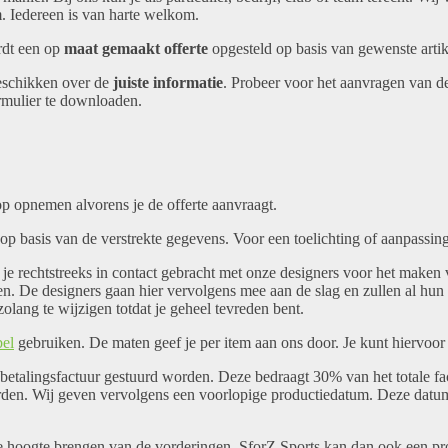
m. Iedereen is van harte welkom.
rdt een op
maat gemaakt offerte
opgesteld op basis van gewenste artik
beschikken over de
juiste informatie
. Probeer voor het aanvragen van de
rmulier te downloaden.
 op opnemen alvorens je de offerte aanvraagt.
op basis van de verstrekte gegevens. Voor een toelichting of aanpassing
 je rechtstreeks in contact gebracht met onze designers voor het maken 
en. De designers gaan hier vervolgens mee aan de slag en zullen al hu
lang te wijzigen totdat je geheel tevreden bent.
bel
gebruiken. De maten geef je per item aan ons door. Je kunt hiervoor
anbetalingsfactuur gestuurd worden. Deze bedraagt 30% van het totale f
worden. Wij geven vervolgens een voorlopige productiedatum. Deze datu
de hoogte brengen van de vorderingen. SforZ Sports kan dan ook een p