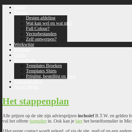
Home
Design
Design afdeling
Wat kan wel en wat niet?
Full Colour?
Vectorbestanden
Zelf ontwerpen?
Werkwijze
Portfolio
Opties
Downloads
Templates Broeken
Templates Shirts
Prijslijst, bestellijst en meer
Schaatskleding
Social Media
Het stappenplan
Alle prijzen op de site zijn adviesprijzen
inclusief
B.T.W. en gelden bij
vul het offerte
formulier
in. Ook kan je
hier
het bestelformulier in Mi
1Het eerste contact wordt gelegd, of via de site, mail of op een andere