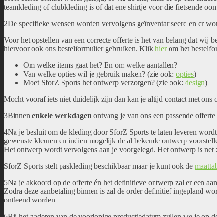
teamkleding of clubkleding is of dat ene shirtje voor die fietsende oo
2De specifieke wensen worden vervolgens geïnventariseerd en er wo
Voor het opstellen van een correcte offerte is het van belang dat wij 
hiervoor ook ons bestelformulier gebruiken. Klik
hier
om het bestelfo
Om welke items gaat het? En om welke aantallen?
Van welke opties wil je gebruik maken? (zie ook:
opties
)
Moet SforZ Sports het ontwerp verzorgen? (zie ook:
design
)
Mocht vooraf iets niet duidelijk zijn dan kan je altijd contact met ons
3Binnen
enkele werkdagen
ontvang je van ons een passende offerte 
4Na je besluit om de kleding door SforZ Sports te laten leveren wordt
gewenste kleuren en indien mogelijk de al bekende ontwerp voorstell
Het ontwerp wordt vervolgens aan je voorgelegd. Het ontwerp is net zo
SforZ Sports stelt paskleding beschikbaar maar je kunt ook de
maatta
5Na je akkoord op de offerte én het definitieve ontwerp zal er een a
Zodra deze aanbetaling binnen is zal de order definitief ingepland 
ontleend worden.
6Bij het naderen van de voorlopige productiedatum zullen we je op 