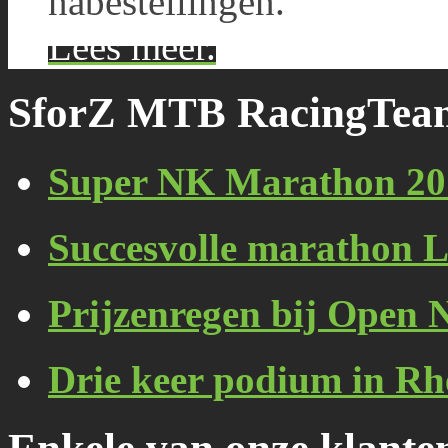
nabestellingen.
Lees meer.
SforZ MTB RacingTea
Super NK Marathon 20
Succesvolle marathon 
Prijzenregen bij Open
Drie keer podium in Rh