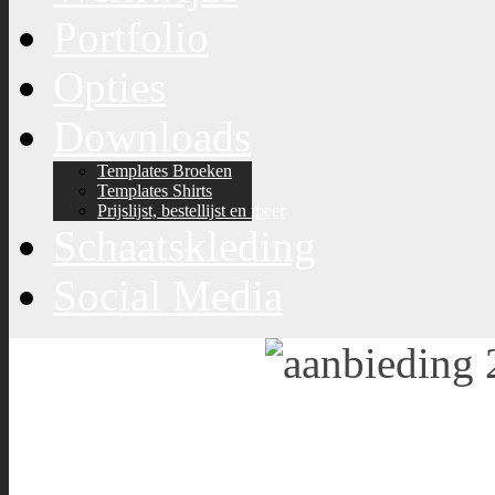
Portfolio
Opties
Downloads
Templates Broeken
Templates Shirts
Prijslijst, bestellijst en meer
Schaatskleding
Social Media