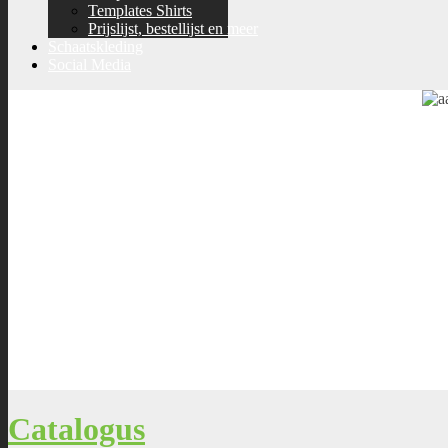
Templates Shirts
Prijslijst, bestellijst en meer
Schaatskleding
Social Media
Catalogus