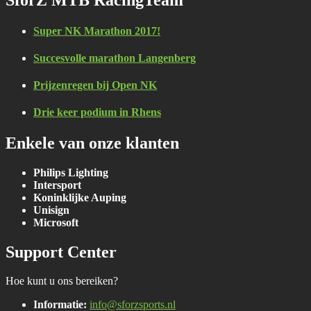
SforZ MTB RacingTeam
Super NK Marathon 2017!
Succesvolle marathon Langenberg
Prijzenregen bij Open NK
Drie keer podium in Rhens
Enkele van onze klanten
Philips Lighting
Intersport
Koninklijke Auping
Unisign
Microsoft
Support Center
Hoe kunt u ons bereiken?
Informatie:
info@sforzsports.nl