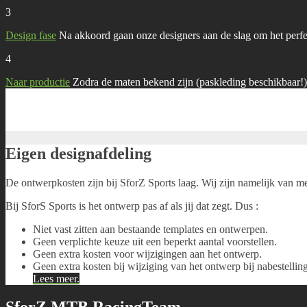
3
Design fase
Na akkoord gaan onze designers aan de slag om het perf
4
Naar productie
Zodra de maten bekend zijn (paskleding beschikbaar!
Eigen designafdeling
De ontwerpkosten zijn bij SforZ Sports laag. Wij zijn namelijk van m
Bij SforS Sports is het ontwerp pas af als jij dat zegt. Dus :
Niet vast zitten aan bestaande templates en ontwerpen.
Geen verplichte keuze uit een beperkt aantal voorstellen.
Geen extra kosten voor wijzigingen aan het ontwerp.
Geen extra kosten bij wijziging van het ontwerp bij nabestellin
Lees meer.