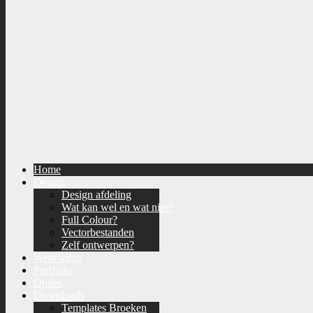
Home
Design
Design afdeling
Wat kan wel en wat niet?
Full Colour?
Vectorbestanden
Zelf ontwerpen?
Werkwijze
Portfolio
Opties
Downloads
Templates Broeken